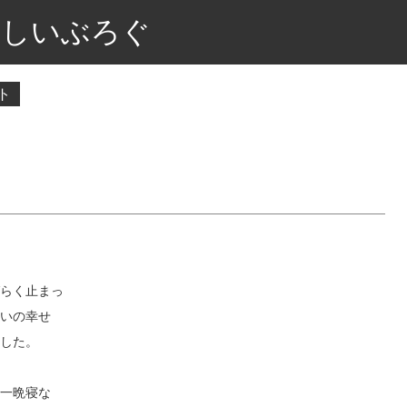
しいぶろぐ
ト
らく止まっ
いの幸せ
した。
一晩寝な