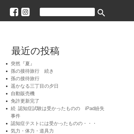
search
最近の投稿
突然『夏』
孫の接待旅行 続き
孫の接待旅行
遥かなる三丁目の夕日
自動販売機
免許更新完了
続 認知症試験は受かったものの iPad紛失
事件
認知症テストには受かったものの・・・
気力・体力・道具力