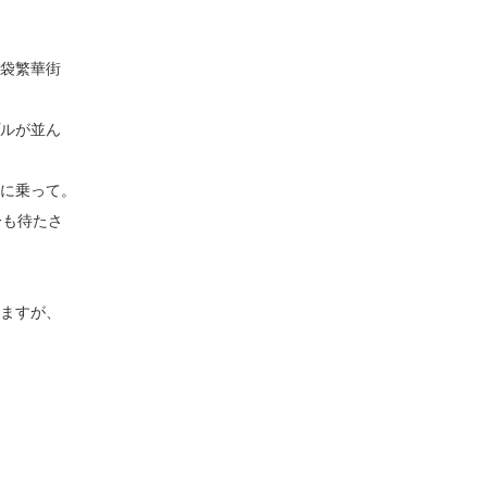
袋繁華街
ルが並ん
に乗って。
分も待たさ
ますが、