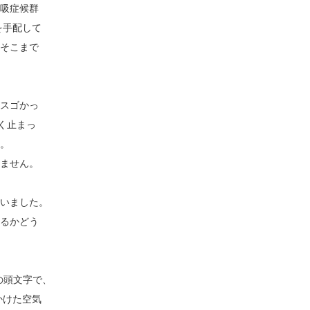
吸症候群
を手配して
そこまで
スゴかっ
く止まっ
。
ません。
いました。
るかどう
re」 の頭文字で、
かけた空気