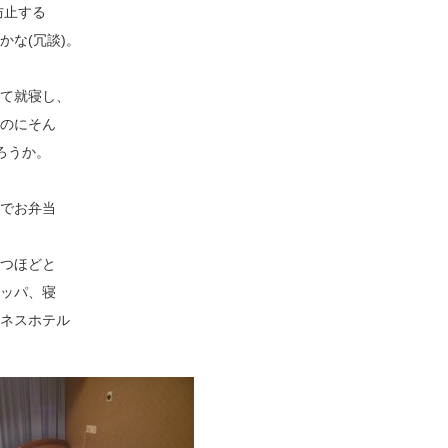
防止する
な(冗談)。
て就寝し、
のにそん
ろうか。
でお弁当
つほどと
ッパ、寝
ネスホテル