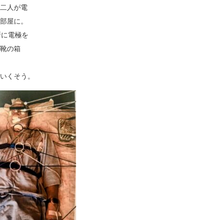
二人が電
部屋に。
所に電極を
靴の箱
いくそう。