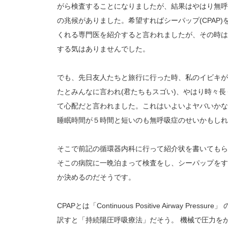
がら検査することになりましたが、結果はやはり無呼
の兆候がありました。希望すればシーパップ(CPAP)
くれる専門医を紹介すると言われましたが、その時は
する気はありませんでした。
でも、先日友人たちと旅行に行った時、私のイビキが
たとみんなに言われ(君たちもスゴい)、やはり時々長
て心配だと言われました。これはいよいよヤバいかな
睡眠時間が５時間と短いのも無呼吸症のせいかもしれ
そこで前記の循環器内科に行って紹介状を書いてもら
そこの病院に一晩泊まって検査をし、シーパップをす
か決めるのだそうです。
CPAPとは「Continuous Positive Airway Pressu
訳すと「持続陽圧呼吸療法」だそう。 機械で圧力を