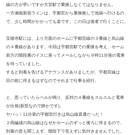
線の方が早いですが大宮駅で乗換しなくてはなりません。
一方湘南新宿ラインは、宇都宮から乗換無しで池袋へ行けるの
で、少し時間がかかっても楽です。この日は後者で行くことに。
宝積寺駅には、上り方面のホームに宇都宮線の３番線と烏山線
の４番線があります。今回は宇都宮駅での乗換を考え、ホーム
前方の階段裏のイスに座ってメールしながら９時11分発の電車
を待っていました。
すると到着を告げるアナウンスがありましたが、宇都宮線は
目の前に停まるはずなのでそれまで仕事を続行。
と、思っていたらベルが鳴り、反対の４番線をスルスルと電車
が出発(新型なので静かです)。
ヤバっ！11分発の宇都宮行きは烏山線直通だった！
２両編成の烏山線はなぜかホームのずっと後ろに停まるので、
到着の音も聞こえず、階段下で見えずに気付きませんでした。