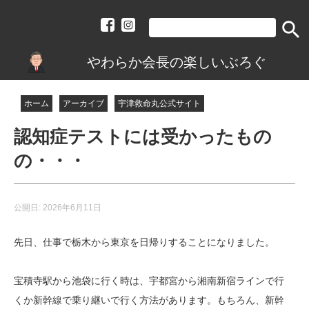
search
やわらか会長の楽しいぶろぐ
ホーム
アーカイブ
宇津救命丸公式サイト
認知症テストには受かったもの
の・・・
公開日:
2026年6月11日
先日、仕事で栃木から東京を日帰りすることになりました。
宝積寺駅から池袋に行く時は、宇都宮から湘南新宿ラインで行
くか新幹線で乗り継いで行く方法があります。もちろん、新幹