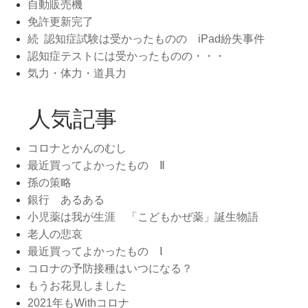
自動販売機
免許更新完了
続 認知症試験は受かったものの iPad紛失事件
認知症テストには受かったものの・・・
気力・体力・道具力
人気記事
コロナとかんのむし
最近買ってよかったもの Ⅱ
孫の策略
銀行 あるある
小児薬は我が生涯 「こどもかぜ薬」誕生物語
老人の悲哀
最近買ってよかったもの Ⅰ
コロナの予防接種はいつになる？
もうお花見しました
2021年もWithコロナ