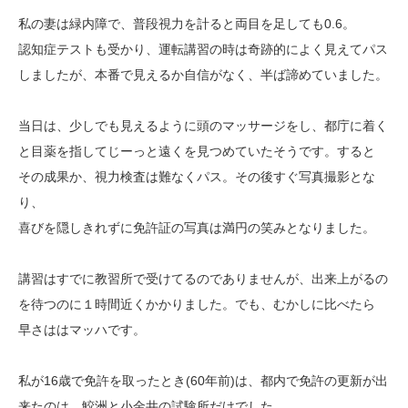
私の妻は緑内障で、普段視力を計ると両目を足しても0.6。
認知症テストも受かり、運転講習の時は奇跡的によく見えてパス
しましたが、本番で見えるか自信がなく、半ば諦めていました。
当日は、少しでも見えるように頭のマッサージをし、都庁に着く
と目薬を指してじーっと遠くを見つめていたそうです。すると
その成果か、視力検査は難なくパス。その後すぐ写真撮影とな
り、
喜びを隠しきれずに免許証の写真は満円の笑みとなりました。
講習はすでに教習所で受けてるのでありませんが、出来上がるの
を待つのに１時間近くかかりました。でも、むかしに比べたら
早さははマッハです。
私が16歳で免許を取ったとき(60年前)は、都内で免許の更新が出
来たのは、鮫洲と小金井の試験所だけでした。