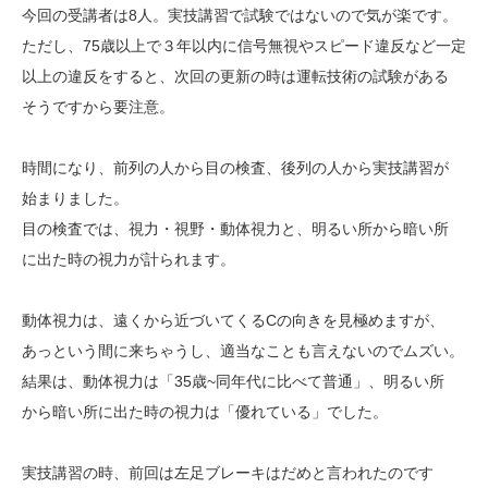
今回の受講者は8人。実技講習で試験ではないので気が楽です。
ただし、75歳以上で３年以内に信号無視やスピード違反など一定
以上の違反をすると、次回の更新の時は運転技術の試験がある
そうですから要注意。
時間になり、前列の人から目の検査、後列の人から実技講習が
始まりました。
目の検査では、視力・視野・動体視力と、明るい所から暗い所
に出た時の視力が計られます。
動体視力は、遠くから近づいてくるCの向きを見極めますが、
あっという間に来ちゃうし、適当なことも言えないのでムズい。
結果は、動体視力は「35歳~同年代に比べて普通」、明るい所
から暗い所に出た時の視力は「優れている」でした。
実技講習の時、前回は左足ブレーキはだめと言われたのです