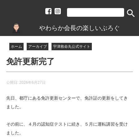
search
やわらか会長の楽しいぶろぐ
ホーム
アーカイブ
宇津救命丸公式サイト
免許更新完了
公開日:
2026年6月27日
先日、都庁にある免許更新センターで、免許証の更新をしてき
ました。
その前に、４月の認知症テストに続き、５月に運転講習を受け
ました。