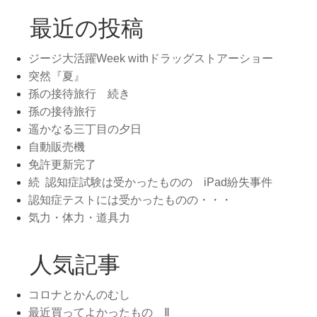
最近の投稿
ジージ大活躍Week withドラッグストアーショー
突然『夏』
孫の接待旅行 続き
孫の接待旅行
遥かなる三丁目の夕日
自動販売機
免許更新完了
続 認知症試験は受かったものの iPad紛失事件
認知症テストには受かったものの・・・
気力・体力・道具力
人気記事
コロナとかんのむし
最近買ってよかったもの Ⅱ