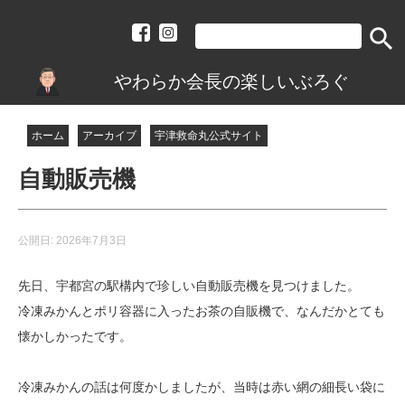
search
やわらか会長の楽しいぶろぐ
ホーム
アーカイブ
宇津救命丸公式サイト
自動販売機
公開日:
2026年7月3日
先日、宇都宮の駅構内で珍しい自動販売機を見つけました。
冷凍みかんとポリ容器に入ったお茶の自販機で、なんだかとても
懐かしかったです。
冷凍みかんの話は何度かしましたが、当時は赤い網の細長い袋に