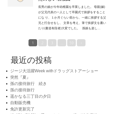
長男の娘が今年幼稚園を卒業しました。 母親(嫁)
が父兄代表の一人として卒園式で挨拶をすること
にな り、１か月ぐらい前から、一緒に挨拶する父
兄と打合せをし、 文章を考え、筆で挨拶文を書い
たり(書道有段者)大変でした。 孫娘も楽し…
1
2
3
…
59
›
投
稿
最近の投稿
ナ
ジージ大活躍Week withドラッグストアーショー
ビ
突然『夏』
ゲ
孫の接待旅行 続き
孫の接待旅行
ー
遥かなる三丁目の夕日
シ
自動販売機
免許更新完了
ョ