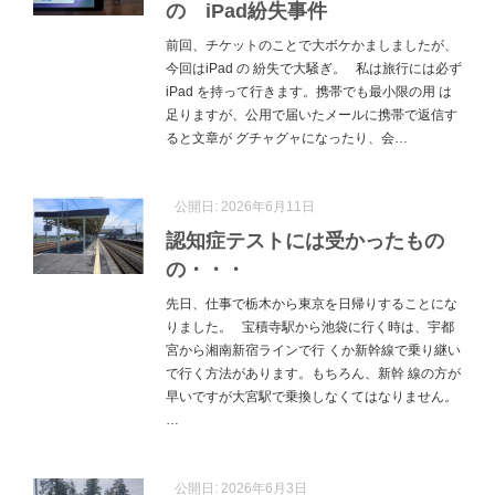
の iPad紛失事件
前回、チケットのことで大ボケかましましたが、
今回はiPad の 紛失で大騒ぎ。 私は旅行には必ず
iPad を持って行きます。携帯でも最小限の用 は
足りますが、公用で届いたメールに携帯で返信す
ると文章が グチャグャになったり、会…
公開日:
2026年6月11日
認知症テストには受かったもの
の・・・
先日、仕事で栃木から東京を日帰りすることにな
りました。 宝積寺駅から池袋に行く時は、宇都
宮から湘南新宿ラインで行 くか新幹線で乗り継い
で行く方法があります。もちろん、新幹 線の方が
早いですが大宮駅で乗換しなくてはなりません。
…
公開日:
2026年6月3日