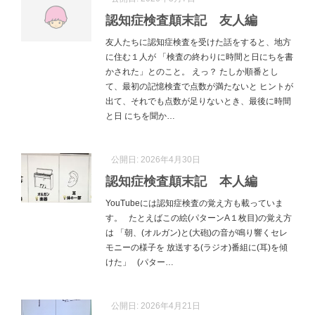
認知症検査顛末記 友人編
友人たちに認知症検査を受けた話をすると、地方
に住む１人が 「検査の終わりに時間と日にちを書
かされた」とのこと。 えっ？ たしか順番とし
て、最初の記憶検査で点数が満たないと ヒントが
出て、それでも点数が足りないとき、最後に時間
と日 にちを聞か…
公開日:
2026年4月30日
認知症検査顛末記 本人編
YouTubeには認知症検査の覚え方も載っていま
す。 たとえばこの絵(パターンA１枚目)の覚え方
は 「朝、(オルガン)と(大砲)の音が鳴り響くセレ
モニーの様子を 放送する(ラジオ)番組に(耳)を傾
けた」 (パター…
公開日:
2026年4月21日