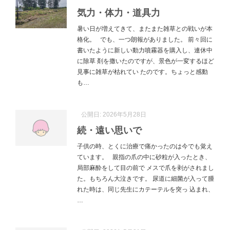
気力・体力・道具力
暑い日が増えてきて、またまた雑草との戦いが本
格化。 でも、一つ朗報がありました。 前々回に
書いたように新しい動力噴霧器を購入し、連休中
に除草 剤を撒いたのですが、景色が一変するほど
見事に雑草が枯れてい たのです。ちょっと感動
も…
公開日:
2026年5月28日
続・遠い思いで
子供の時、とくに治療で痛かったのは今でも覚え
ています。 親指の爪の中に砂粒が入ったとき、
局部麻酔をして目の前で メスで爪を剥がされまし
た。もちろん大泣きです。 尿道に細菌が入って腫
れた時は、同じ先生にカテーテルを突っ 込まれ、
…