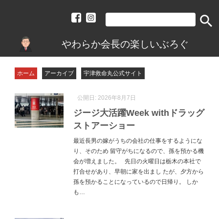
search
やわらか会長の楽しいぶろぐ
ホーム
アーカイブ
宇津救命丸公式サイト
公開日:
2026年8月7日
ジージ大活躍Week withドラッグ
ストアーショー
最近長男の嫁がうちの会社の仕事をするようにな
り、そのため 留守がちになるので、孫を預かる機
会が増えました。 先日の火曜日は栃木の本社で
打合せがあり、早朝に家を出まし たが、夕方から
孫を預かることになっているので日帰り。 しか
も…