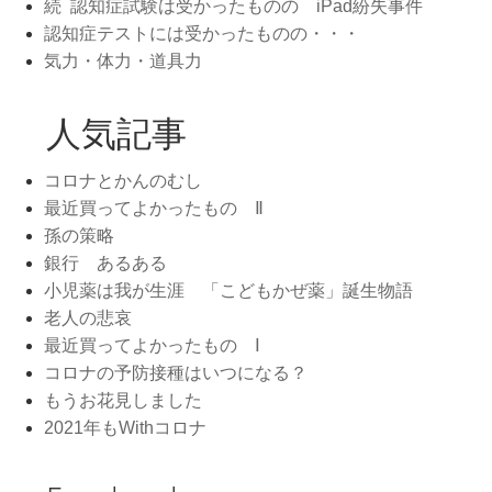
続 認知症試験は受かったものの iPad紛失事件
ン
認知症テストには受かったものの・・・
気力・体力・道具力
人気記事
コロナとかんのむし
最近買ってよかったもの Ⅱ
孫の策略
銀行 あるある
小児薬は我が生涯 「こどもかぜ薬」誕生物語
老人の悲哀
最近買ってよかったもの Ⅰ
コロナの予防接種はいつになる？
もうお花見しました
2021年もWithコロナ