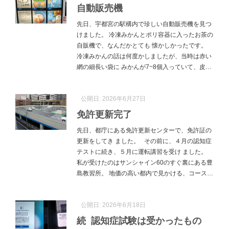
自動販売機
先日、宇都宮の駅構内で珍しい自動販売機を見つ
けました。 冷凍みかんとポリ容器に入ったお茶の
自販機で、なんだかとても 懐かしかったです。
冷凍みかんの話は何度かしましたが、当時は赤い
網の細長い袋に みかんが7~8個入っていて、皮…
公開日:
2026年6月27日
免許更新完了
先日、都庁にある免許更新センターで、免許証の
更新をしてき ました。 その前に、４月の認知症
テストに続き、５月に運転講習を受け ました。
私が受けたのはサンシャイン60のすぐ裏にある豊
島教習所。 地価の高い都内で見かける、コース…
公開日:
2026年6月18日
続 認知症試験は受かったもの