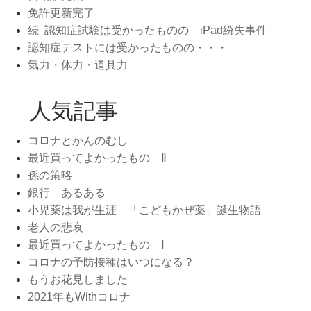
免許更新完了
続 認知症試験は受かったものの iPad紛失事件
認知症テストには受かったものの・・・
気力・体力・道具力
人気記事
コロナとかんのむし
最近買ってよかったもの Ⅱ
孫の策略
銀行 あるある
小児薬は我が生涯 「こどもかぜ薬」誕生物語
老人の悲哀
最近買ってよかったもの Ⅰ
コロナの予防接種はいつになる？
もうお花見しました
2021年もWithコロナ