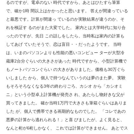
るのですが、電卓のない 時代ですから、あとはひたすら筆算
で、確か1時 間以上はかかったと思います。 答えが間違っている
と最悪です。計算が間違っ ているのか実験結果が違うのか、そ
れを検証す るのがまた大変でした。 家内とは大学時代に知り合
ったのですが、先日 この話しをしたら、当時私は家内の計算も
してあげ ていたそうで、恋は盲目・・だったようです。 当時
は、いまのパソコンよりも性能の悪いコンピュー ターが大型冷
蔵庫2台分ぐらいの大きさがあった 時代ですから、小型計算機で
もノートパソコンぐらい の大きがありました。価格も30万ぐら
いしました から、個人で持つなんていうのは夢のまた夢。 実験
もそろそろなくなる3年の終わりごろ、カシオ から「カシオミ
ニ」という小型卓上計算機が発売さ れ、あたらし物好きな父が
買ってきました。 確か当時1万円で大きさも筆箱ぐらいはありま
した が、個人で携帯できる画期的なものでした。 「コレであの
悪夢の計算から逃れられる！」と喜 びましたが、よく見ると、
なんと桁が6桁しかなく、 これでは計算ができません。 あとでス