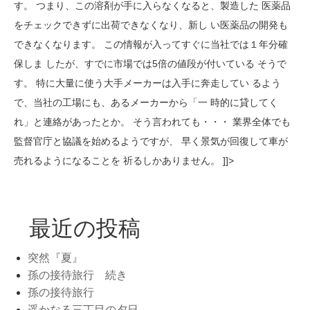
す。 つまり、この溶剤が手に入らなくなると、製造した 医薬品
をチェックできずに出荷できなくなり、新し い医薬品の開発も
できなくなります。 この情報が入ってすぐに当社では１年分確
保しま したが、すでに市場では5倍の値段が付いている そうで
す。 特に大量に使う大手メーカーは入手に奔走してい るよう
で、当社の工場にも、あるメーカーから「一 時的に貸してく
れ」と連絡があったとか。 そう言われても・・・ 業界全体でも
監督官庁と協議を始めるようですが、 早く景気が回復して車が
売れるようになることを 祈るしかありません。 ]]>
最近の投稿
突然『夏』
孫の接待旅行 続き
孫の接待旅行
遥かなる三丁目の夕日