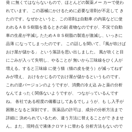
発 に無くてはならないもので、ほとんどの製薬メー カーで使わ
れています。 この器械にかけるために必要な溶剤が不足して き
たのです。なぜかというと、この溶剤は自動車 の内装などに使
われるＡＢＳ樹脂を造るときの副 産物なのですが、不況で自動
車の生産が半減し たためＡＢＳ樹脂の製造が激減し、いっきに
品薄 になってしまったのです。 この話しを聞いて、｢風が吹けば
おけ屋が儲かる」 という落語を思い出しました。 風が吹くと目
にごみが入って失明し、やることが 無いから三味線をひく人が
増える。すると三味線 に使う猫（猫の皮を使う）が減ってねず
みが増え、 おけをかじるのでおけ屋が儲かるというものです。
これの逆バージョンのようですが、消費の冷え込 みと薬の分析
なんてまったく関係ないようですが、 つながっているんです
ね。 各社である程度の備蓄はしてあるでしょうが、も し入手が
困難となると深刻です。 医薬品の許可は、成分の分析方法まで
詳細に 決められているため、違う方法に替えることがで きませ
ん。また、現時点で液体クロマトに替わる 分析方法もないので