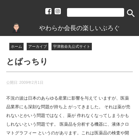
search
やわらか会長の楽しいぶろぐ
ホーム
アーカイブ
宇津救命丸公式サイト
とばっちり
公開日:
2009年2月1日
不況の波は日本のあらゆる産業に影響を与えて いますが、医薬
品業界にも深刻な問題が持ち上 がってきました。 それは薬が売
れないとかいう問題ではなく、薬が 作れなくなってしまうかも
しれないという問題です。 医薬品を分析する機器に、液体クロ
マトグラフィー というのがあります。これは医薬品の検査や開