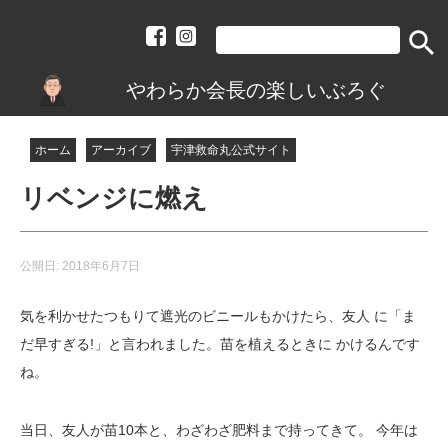
search
やわらか会長の楽しいぶろぐ
ホーム
アーカイブ
宇津救命丸公式サイト
リベンジに燃え
公開日:
2018年6月7日
気を利かせたつもりて遮光のビニールもかけたら、友人 に「ま
だ早すぎる!」と言われました。苗を植えるときに かけるんです
ね。
当日、友人が苗10本と、わざわざ肥料まで持ってきて。 今年は