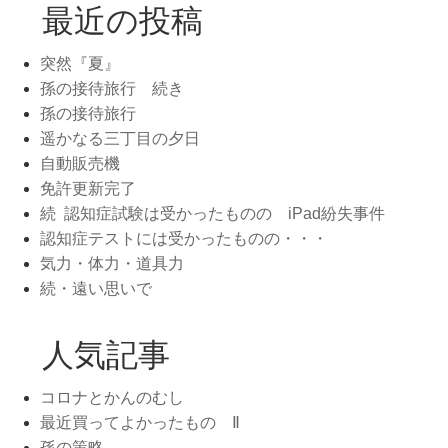
最近の投稿
突然『夏』
孫の接待旅行 続き
孫の接待旅行
遥かなる三丁目の夕日
自動販売機
免許更新完了
続 認知症試験は受かったものの iPad紛失事件
認知症テストには受かったものの・・・
気力・体力・道具力
続・遠い思いで
人気記事
コロナとかんのむし
最近買ってよかったもの Ⅱ
孫の策略