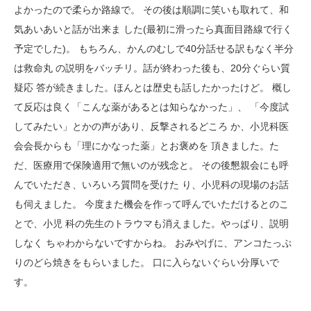
よかったので柔らか路線で。 その後は順調に笑いも取れて、和
気あいあいと話が出来ま した(最初に滑ったら真面目路線で行く
予定でした)。 もちろん、かんのむしで40分話せる訳もなく半分
は救命丸 の説明をバッチリ。話が終わった後も、20分ぐらい質
疑応 答が続きました。ほんとは歴史も話したかったけど。 概し
て反応は良く「こんな薬があるとは知らなかった」、 「今度試
してみたい」とかの声があり、反撃されるどころ か、小児科医
会会長からも「理にかなった薬」とお褒めを 頂きました。た
だ、医療用で保険適用で無いのが残念と。 その後懇親会にも呼
んでいただき、いろいろ質問を受けた り、小児科の現場のお話
も伺えました。 今度また機会を作って呼んでいただけるとのこ
とで、小児 科の先生のトラウマも消えました。やっぱり、説明
しなく ちゃわからないですからね。 おみやげに、アンコたっぷ
りのどら焼きをもらいました。 口に入らないぐらい分厚いで
す。