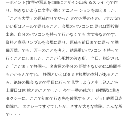
ーポイント(文字や写真を自由にデザイン出来 るスライド)で作
り、飽きないように文字が動くアニメー ションを加えました。
「こども大学」の原稿作りでやった のでお手のもの。 パワポの
いい所はメールで送れること。会場のパソコンに 送れば即投影
出来、自分のパソコンを持って行かなくても 大丈夫なのです。
資料と商品サンプルを会場に送り、原稿も前日までに送っ て準
備万端。でも、万一のことを考え、結局重いパソコン も持って
行くことにしました。ここが心配性の泣き所。 当日、指定され
た「こだま」で静岡へ。名古屋の半分の 距離もないのに1時間半
もかかるんですね。 静岡といえばタミヤ模型の本社があるとこ
ろ。絶好の機会 なので早目に行って見学しようと申し込んだら
土曜日は休 館とのことでした。今年一番の残念！ 静岡駅に着き
タクシーに。ここで初めて行き先を確認する と、ゲッ! 静岡日赤
病院!?。 タクシーですぐでしたが、さすが大きな病院。こんな所
で・・・