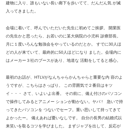
建物に入り、誰もいない長い廊下を歩いてて、だんだん気 が滅
入ってきました。
会場に着いて、呼んでいただいた先生に初めてご挨拶。 開業医
の先生かと思ったら、お若いのに某大病院の小児科 診療部長。
月に１度いろんな勉強会をやっているのだとか。 すでに30人ほ
どの人が来ていて、最終的に50人ほどになり ました。会場内に
はメーカー３社のブースがあり、地道な 活動をしてると感心。
最初のお話が、HTLVがなんちゃらかんちゃらと重要な内 容のよ
うですが、こちらはさっぱり。 この雰囲気で２番目はキツ
イ・・・ さて、いよいよ出番。 その前に、備え付けのパソコン
で操作してみるとアニメー ションが動かない。ヤバ ! 急いで持
ってきたパソコンを つないでセーフ。重い思いして持ってきて
よかったー。 備えあれば憂いなしです。 自分の長男の結婚式以
来笑いを取るコツを学びました。 まずジャブを出して、反応が