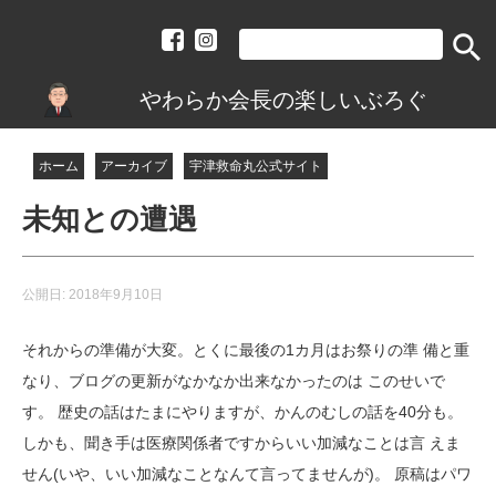
search
やわらか会長の楽しいぶろぐ
ホーム
アーカイブ
宇津救命丸公式サイト
未知との遭遇
公開日:
2018年9月10日
それからの準備が大変。とくに最後の1カ月はお祭りの準 備と重
なり、ブログの更新がなかなか出来なかったのは このせいで
す。 歴史の話はたまにやりますが、かんのむしの話を40分も。
しかも、聞き手は医療関係者ですからいい加減なことは言 えま
せん(いや、いい加減なことなんて言ってませんが)。 原稿はパワ