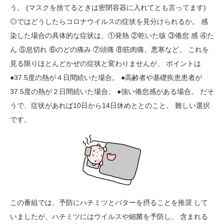
う。 (マスクを捨てるときは密閉容器に入れてとも言ってます)
◎ではどうしたらコロナウイルスの症状を見分けられるか。 感
染した場合の具体的な症状は、①発熱 ②乾いた咳 ③倦怠 感 ④た
ん ⑤息切れ ⑥のどの痛み ⑦頭痛 ⑧筋肉痛、悪寒など。 これを
見る限りほとんどかぜの症状と変わりませんが、 ポイントは
●37.5度の熱が４日間続いた場合。 ●高齢者や基礎疾患患者が
37.5度の熱が２日間続いた場合。 ●強い倦怠感がある場合。 だそ
うで、症状があれば10日から14日休めととのこと。 難しい選択
です。
この番組では、予防にハチミツとバターを摂ることを推奨 して
いましたが、ハチミツにはウイルスや細菌を予防し、 含まれる