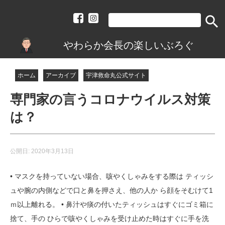
search
やわらか会長の楽しいぶろぐ
ホーム
アーカイブ
宇津救命丸公式サイト
専門家の言うコロナウイルス対策
は？
公開日:
2020年3月13日
• マスクを持っていない場合、咳やくしゃみをする際は ティッシ
ュや腕の内側などで口と鼻を押さえ、他の人か ら顔をそむけて1
ｍ以上離れる。 • 鼻汁や痰の付いたティッシュはすぐにゴミ箱に
捨て、手の ひらで咳やくしゃみを受け止めた時はすぐに手を洗