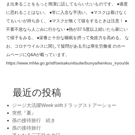
ま出来ることをもっと簡潔に話してもらいたいものです。 ●過度
に恐れることはない。 ●常に入念な手洗い。 ●マスクは着けなく
てもいいが持ち歩く。 ●マスクが無くて咳をするときは注意！ ●
不要不急なら人ごみに行かない ●熱が37.5度以上続いたら家にい
て様子をみる。 ●栄養と十分な睡眠を摂って免疫力を高める。 な
お、コロナウイルスに関して疑問がある方は厚生労働省 のホー
ムページにQ&Aが載っています。
https://www.mhlw.go.jp/stf/seisakunitsuite/bunya/kenkou_iryou/de
最近の投稿
ジージ大活躍Week withドラッグストアーショー
突然『夏』
孫の接待旅行 続き
孫の接待旅行