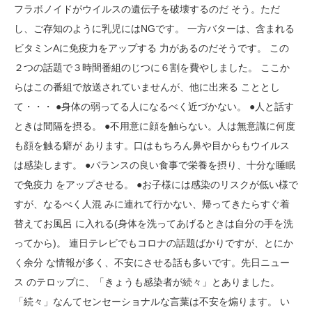
フラボノイドがウイルスの遺伝子を破壊するのだ そう。ただ
し、ご存知のように乳児にはNGです。 一方バターは、含まれる
ビタミンAに免疫力をアップする 力があるのだそうです。 この
２つの話題で３時間番組のじつに６割を費やしました。 ここか
らはこの番組で放送されていませんが、他に出来る こととし
て・・・ ●身体の弱ってる人になるべく近づかない。 ●人と話す
ときは間隔を摂る。 ●不用意に顔を触らない。人は無意識に何度
も顔を触る癖が あります。口はもちろん鼻や目からもウイルス
は感染します。 ●バランスの良い食事で栄養を摂り、十分な睡眠
で免疫力 をアップさせる。 ●お子様には感染のリスクが低い様で
すが、なるべく人混 みに連れて行かない、帰ってきたらすぐ着
替えてお風呂 に入れる(身体を洗ってあげるときは自分の手を洗
ってから)。 連日テレビでもコロナの話題ばかりですが、とにか
く余分 な情報が多く、不安にさせる話も多いです。先日ニュー
ス のテロップに、「きょうも感染者が続々」とありました。
「続々」なんてセンセーショナルな言葉は不安を煽ります。 い