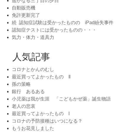
遥かなる三丁目の夕日
自動販売機
免許更新完了
続 認知症試験は受かったものの iPad紛失事件
認知症テストには受かったものの・・・
気力・体力・道具力
人気記事
コロナとかんのむし
最近買ってよかったもの Ⅱ
孫の策略
銀行 あるある
小児薬は我が生涯 「こどもかぜ薬」誕生物語
老人の悲哀
最近買ってよかったもの Ⅰ
コロナの予防接種はいつになる？
もうお花見しました