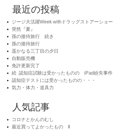
最近の投稿
ジージ大活躍Week withドラッグストアーショー
突然『夏』
孫の接待旅行 続き
孫の接待旅行
遥かなる三丁目の夕日
自動販売機
免許更新完了
続 認知症試験は受かったものの iPad紛失事件
認知症テストには受かったものの・・・
気力・体力・道具力
人気記事
コロナとかんのむし
最近買ってよかったもの Ⅱ