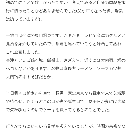
初めてのことで嬉しかったですが、考えてみると自分の両親を旅
行に誘ったことなどありませんでした(父が亡くなった後、母親
は誘っていますが)。
一泊目は会津の東山温泉です。たまたまテレビで会津のグルメと
見所を紹介していたので、孫達を連れていこうと録画してあれ
これ企画しました。
会津といえば鶴ヶ城、飯盛山、さざえ堂、近くには大内宿、塔の
へつりなどがあります。名物は喜多方ラーメン、ソースカツ丼、
大内宿のネギそばだとか。
当日我々は栃木から車で、長男一家は東京から電車で来て矢板駅
で待合せ。ちょうどこの日が妻の誕生日で、息子らが妻には内緒
で矢板駅近くの店でケーキを買ってくるとのことでした。
行きがてらにいろいろ見学を考えていましたが、時間の余裕がな