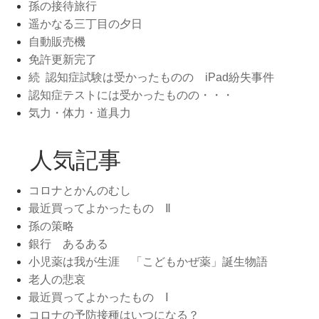
孫の接待旅行
遥かなる三丁目の夕日
自動販売機
免許更新完了
続 認知症試験は受かったものの iPad紛失事件
認知症テストには受かったものの・・・
気力・体力・道具力
人気記事
コロナとかんのむし
最近買ってよかったもの Ⅱ
孫の策略
銀行 あるある
小児薬は我が生涯 「こどもかぜ薬」誕生物語
老人の悲哀
最近買ってよかったもの Ⅰ
コロナの予防接種はいつになる？