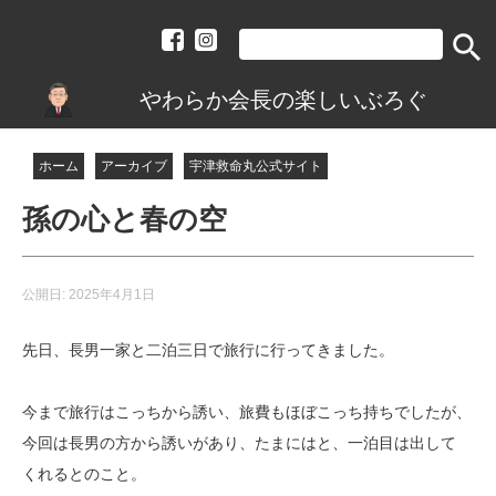
search
やわらか会長の楽しいぶろぐ
ホーム
アーカイブ
宇津救命丸公式サイト
孫の心と春の空
公開日:
2025年4月1日
先日、長男一家と二泊三日で旅行に行ってきました。
今まで旅行はこっちから誘い、旅費もほぼこっち持ちでしたが、
今回は長男の方から誘いがあり、たまにはと、一泊目は出して
くれるとのこと。