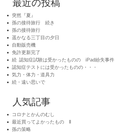
最近の投稿
突然『夏』
孫の接待旅行 続き
孫の接待旅行
遥かなる三丁目の夕日
自動販売機
免許更新完了
続 認知症試験は受かったものの iPad紛失事件
認知症テストには受かったものの・・・
気力・体力・道具力
続・遠い思いで
人気記事
コロナとかんのむし
最近買ってよかったもの Ⅱ
孫の策略