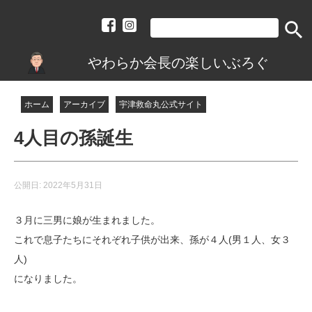
search
やわらか会長の楽しいぶろぐ
ホーム
アーカイブ
宇津救命丸公式サイト
4人目の孫誕生
公開日:
2022年5月31日
３月に三男に娘が生まれました。
これで息子たちにそれぞれ子供が出
来、孫が４人(男１人、女３
人)
になりました。