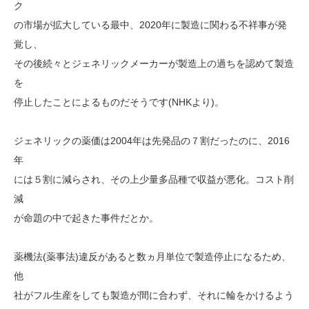
ク
の市場が拡大している最中、2020年に製造に関わる不祥事が発
覚し、
その後続々とジェネリックメーカーが製造上の過ちを認めて製造
を
停止したことによるものだそうです(NHKより)。
ジェネリックの薬価は2004年は先発品の７割だったのに、2016
年
には５割に減らされ、その上少量多品種で収益が悪化。コスト削
減
が命題の中で起きた事件だとか。
薬機法(薬事法)違反があると数ヵ月単位で製造停止になるため、
他
社がフル生産をしても製造が間に合わず、それに輪をかけるよう