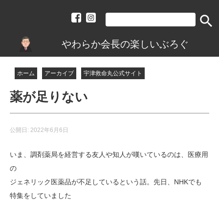
search
やわらか会長の楽しいぶろぐ
ホーム
アーカイブ
宇津救命丸公式サイト
薬が足りない
公開日:
2022年6月6日
いま、調剤薬局を経営する友人や知人が嘆いているのは、医療用
の
ジェネリック医薬品が不足しているという話。先日、NHKでも
特集をしていました