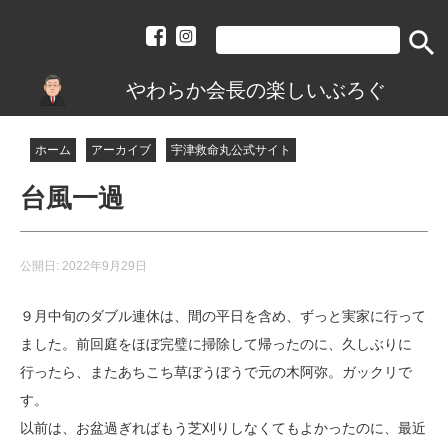
search
やわらか会長の楽しいぶろぐ
ホーム
アーカイブ
宇津救命丸公式サイト
台風一過
公開日:
2022年9月29日
９月中旬のダブル連休は、間の平日を含め、ずっと実家に行って
ました。前回庭をほぼ完璧に掃除して帰ったのに、久しぶりに
行ったら、またあちこち
草ぼうぼうで元の木阿弥。ガックリで
す。
以前は、お盆過ぎればもう芝
刈りしなくてもよかったのに、最近