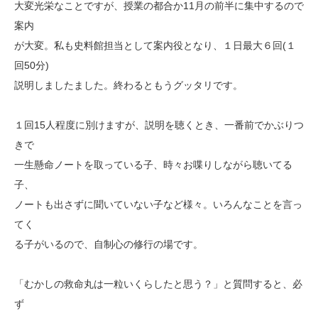
大変光栄なことですが、授業の都合か11月の前半に集中するので
案内
が大変。私も史料館担当として案内役となり、１日最大６回(１
回50分)
説明しましたました。終わるともうグッタリです。
１回15人程度に別けますが、説明を聴くとき、一番前でかぶりつ
きで
一生懸命ノートを取っている子、時々お喋りしながら聴いてる
子、
ノートも出さずに聞いていない子など様々。いろんなことを言っ
てく
る子がいるので、自制心の修行の場です。
「むかしの救命丸は一粒いくらしたと思う？」と質問すると、必
ず