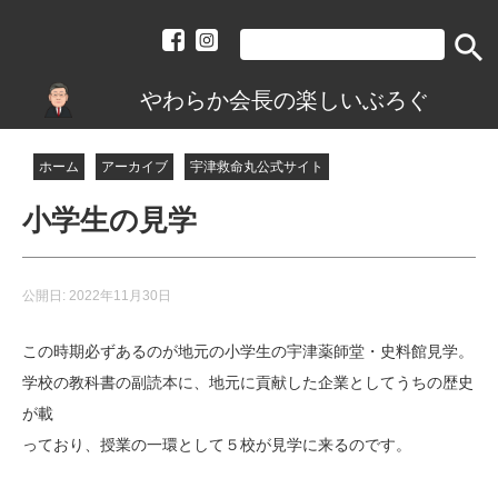
search
やわらか会長の楽しいぶろぐ
ホーム
アーカイブ
宇津救命丸公式サイト
小学生の見学
公開日:
2022年11月30日
この時期必ずあるのが地元の小学生の宇津薬師堂・史料館見学。
学校の教科書の副読本に、地元に貢献した企業としてうちの歴史
が載
っており、授業の一環として５校が見学に来るのです。