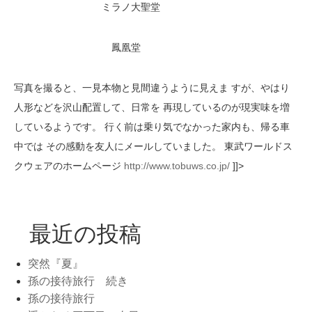
ミラノ大聖堂
鳳凰堂
写真を撮ると、一見本物と見間違うように見えま すが、やはり
人形などを沢山配置して、日常を 再現しているのが現実味を増
しているようです。 行く前は乗り気でなかった家内も、帰る車
中では その感動を友人にメールしていました。 東武ワールドス
クウェアのホームページ
http://www.tobuws.co.jp/
]]>
最近の投稿
突然『夏』
孫の接待旅行 続き
孫の接待旅行