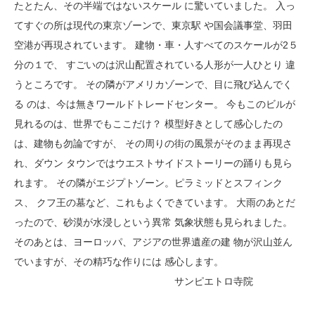
たとたん、その半端ではないスケール に驚いていました。 入っ
てすぐの所は現代の東京ゾーンで、東京駅 や国会議事堂、羽田
空港が再現されています。 建物・車・人すべてのスケールが2５
分の１で、 すごいのは沢山配置されている人形が一人ひとり 違
うところです。 その隣がアメリカゾーンで、目に飛び込んでく
る のは、今は無きワールドトレードセンター。 今もこのビルが
見れるのは、世界でもここだけ？ 模型好きとして感心したの
は、建物も勿論ですが、 その周りの街の風景がそのまま再現さ
れ、ダウン タウンではウエストサイドストーリーの踊りも見ら
れます。 その隣がエジプトゾーン。ピラミッドとスフィンク
ス、 クフ王の墓など、これもよくできています。 大雨のあとだ
ったので、砂漠が水浸しという異常 気象状態も見られました。
そのあとは、ヨーロッパ、アジアの世界遺産の建 物が沢山並ん
でいますが、その精巧な作りには 感心します。
サンピエトロ寺院