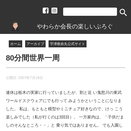
search
やわらか会長の楽しいぶろぐ
ホーム
アーカイブ
宇津救命丸公式サイト
80分間世界一周
公開日:
2007年7月18日
連休は栃木の実家に行っていましたが、割と近 い鬼怒川の東武
ワールドスクウェアにでも行って みようかということになりま
した。 私は、もともと模型やミニチュア好きなので、けっ こう
楽しみでした（私が行くのは3回目）。 一方家内は、「子供だま
しのそんなところ・・」と 乗り気ではありません。 でも入園し