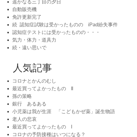
遥かなる三丁目の夕日
自動販売機
免許更新完了
続 認知症試験は受かったものの iPad紛失事件
認知症テストには受かったものの・・・
気力・体力・道具力
続・遠い思いで
人気記事
コロナとかんのむし
最近買ってよかったもの Ⅱ
孫の策略
銀行 あるある
小児薬は我が生涯 「こどもかぜ薬」誕生物語
老人の悲哀
最近買ってよかったもの Ⅰ
コロナの予防接種はいつになる？