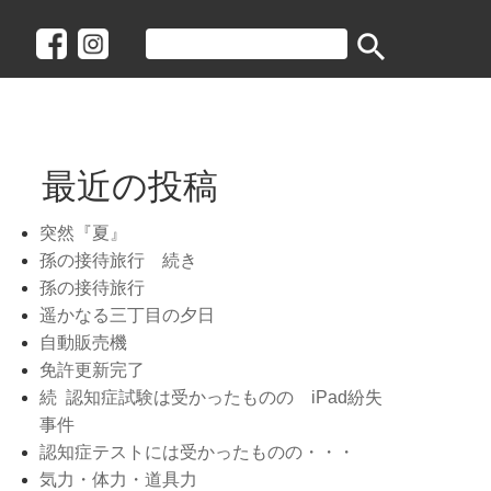
search
最近の投稿
突然『夏』
孫の接待旅行 続き
孫の接待旅行
遥かなる三丁目の夕日
自動販売機
免許更新完了
続 認知症試験は受かったものの iPad紛失
事件
認知症テストには受かったものの・・・
気力・体力・道具力