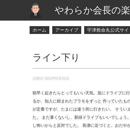
やわらか会長の楽
ホーム
アーカイブ
宇津救命丸公式サイ
ライン下り
公開日:
2012年5月31日
朝早く起きたらとってもいい天気。急にドライブに行
るか、知人に頼まれたプラモをずっと 作っていたもの
が定番ですが、たまには違う所に行きたい。 そうい
た。 まだ暑くないし、新緑ドライブもいいでしょう
し怖いからと反対でした。 長瀞に近づくと、おだや