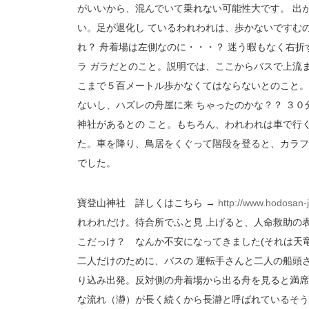
がいいから、混んでいて乗れない可能性大です。 出
い。足が退化し ているわれわれは、歩かないですむ
れ？ 舟着場は左側なのに・・・？ 迷う暇もなく右
ラ ガラだとのこと。説明では、ここからバスで上流
こまで５百メートル歩かなくてはならないとのこと。
ないし、ハズレの舟屋に来 ちゃったのかな？？ ３
神社があるとの こと。もちろん、われわれは車で行
た。車を降り、鳥居をくぐって階段を登ると、カラフ
でした。
寶登山神社 詳しくはこちら →
http://www.hodosan-ji
れわれだけ。待合所でふと見 上げると、人命救助の
こだっけ？ なんか不安になってきました(それは天
二人だけのために、バスの 運転手さんと二人の船頭
り込み出発。反対側の舟着場から出る舟を見ると満席
な流れ（瀞）が長く続くから長瀞と呼ばれているそう