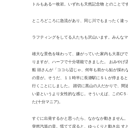
トルもある一枚岩。いずれも天然記念物 とのことで
ところどころに急流があり、同じ川でもまったく違っ
ラフティングをしてる人たちも沢山います。みんなマ
雄大な景色を味わって、嫌がっていた家内も大喜びで
りますが、ハーフで十分堪能できました。 おみやげ
船 頭さんが「ココら辺じゃ、何年も前から鮎が採れ
の音が。そうだ、１１時半に長瀞駅にＳＬが停まると
行くことにしました。 踏切に黒山の人だかりで、間
い姿というより女性的な感じ。そういえば、このC５
た(十分マニア)。
すぐに出発するかと思ったら、なかなか動きません。
突然汽笛の音。慌てて戻ると、ゆっくりと動き出 す