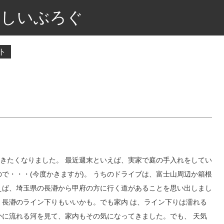
しいぶろぐ
ト
きたくなりました。 最近週末といえば、実家で庭の手入れをしてい
で・・・(今度かきますが)。 うちのドライブは、富士山周辺か箱根
えば、埼玉県の長瀞から甲府の方に行く道があることを思い出しまし
。長瀞のライン下りもいいかも。でも家内 は、ライン下りは濡れる
かに流れる河を見て、家内もその気になってきました。でも、 天気