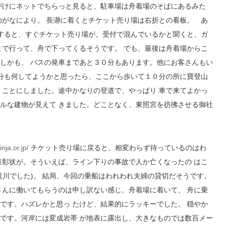
がけにネットでちらっと見ると、駐車場は舟着場のそばにあるみた
のがなにより。 長瀞に着くとチケット売り場は右折との看板。 あ
折すると、すぐチケット売り場が。受付で混んでいるかと聞くと、ガ
まで行って、舟で下ってくるそうです。 でも、最後は舟着場からこ
しかも、 バスの発車まであと３０分もあります。他にお客さんもい
０分も何してようかと思ったら、ここから歩いて１０分の所に寶登山
くことにしました。途中かなりの登道で、やっぱり 車で来てよかっ
ルな建物が見えて きました。どことなく、東照宮を彷彿させる御社
nja.or.jp/
チケット売り場に戻ると、相変わらず待っているのはわ
表彰状が。そういえば、ライン下りの事故で人か亡くなったの はこ
竜川でした)。 結局、今回の乗船はわれわれ夫婦の貸切だそうです。
さんに働いてもらうのは申し訳ない感じ。舟着場に着いて、 舟に乗
です。ハズレかと思っ たけど、結果的にラッキーでした。 穏やか
です。河岸には変成岩帯 が地表に露出し、大きなものでは数百メー