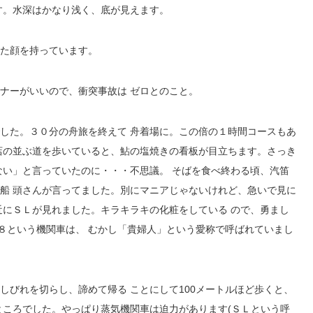
す。水深はかなり浅く、底が見えます。
た顔を持っています。
ナーがいいので、衝突事故は ゼロとのこと。
した。３０分の舟旅を終えて 舟着場に。この倍の１時間コースもあ
店の並ぶ道を歩いていると、鮎の塩焼きの看板が目立ちます。さっき
ない」と言っていたのに・・・不思議。 そばを食べ終わる頃、汽笛
船 頭さんが言ってました。別にマニアじゃないけれど、急いで見に
近にＳＬが見れました。キラキラキの化粧をしている ので、勇まし
８という機関車は、 むかし「貴婦人」という愛称で呼ばれていまし
しびれを切らし、諦めて帰る ことにして100メートルほど歩くと、
ところでした。やっぱり蒸気機関車は迫力があります(ＳＬという呼