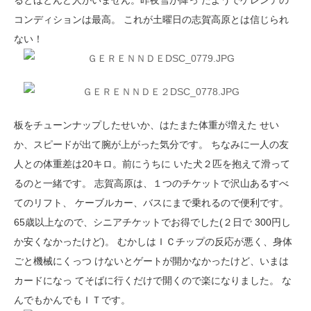
るとほとんど人がいません。昨夜雪が降っ たようでゲレンデの
コンディションは最高。 これが土曜日の志賀高原とは信じられ
ない！
板をチューンナップしたせいか、はたまた体重が増えた せい
か、スピードが出て腕が上がった気分です。 ちなみに一人の友
人との体重差は20キロ。前にうちに いた犬２匹を抱えて滑って
るのと一緒です。 志賀高原は、１つのチケットで沢山あるすべ
てのリフト、 ケーブルカー、バスにまで乗れるので便利です。
65歳以上なので、シニアチケットでお得でした(２日で 300円し
か安くなかったけど)。 むかしはＩＣチップの反応が悪く、身体
ごと機械にくっつ けないとゲートが開かなかったけど、いまは
カードになっ てそばに行くだけで開くので楽になりました。 な
んでもかんでもＩＴです。