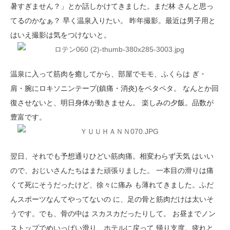
暑すぎません？」とか話しかけてきました。まだ林 さんと思っ
てるのかなぁ？ 早く温泉入りたい。 昨年撮影。最近は男子用と
はいえ撮影は気をつけないと。
温泉に入って筋肉を癒してから、部屋でモモ、ふくらは ぎ・
肩・腕にロキソニンテープ(鎮痛・消炎)をペタペタ。 なんとか回
復させないと、明日身体が動きません。 楽しみの夕飯。品数が
豊富です。
翌日、それでも予想通りひどい筋肉痛。相変わらず天気 はいい
ので、おじいさんたちはまた頑張りました。 一本目の滑りは痛
くて死にそうだったけど、徐々に痛み も薄れてきました。ふだ
んスポーツなんてやってないの に、足の骨と筋肉だけは太いそ
うです。でも、骨の中は スカスカだったりして。 お昼までノン
ストップでめいっぱい滑り、ホテルに戻って 帰り支度。疲れと