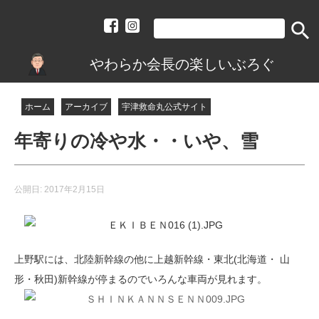
search
やわらか会長の楽しいぶろぐ
ホーム
アーカイブ
宇津救命丸公式サイト
年寄りの冷や水・・いや、雪
公開日:
2017年2月15日
上野駅には、北陸新幹線の他に上越新幹線・東北(北海道・ 山
形・秋田)新幹線が停まるのでいろんな車両が見れます。