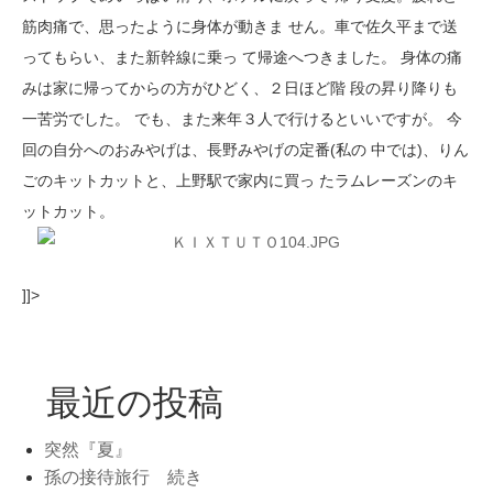
筋肉痛で、思ったように身体が動きま せん。車で佐久平まで送
ってもらい、また新幹線に乗っ て帰途へつきました。 身体の痛
みは家に帰ってからの方がひどく、２日ほど階 段の昇り降りも
一苦労でした。 でも、また来年３人で行けるといいですが。 今
回の自分へのおみやげは、長野みやげの定番(私の 中では)、りん
ごのキットカットと、上野駅で家内に買っ たラムレーズンのキ
ットカット。
]]>
最近の投稿
突然『夏』
孫の接待旅行 続き