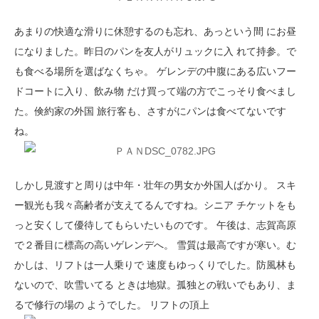
あまりの快適な滑りに休憩するのも忘れ、あっという間 にお昼
になりました。昨日のパンを友人がリュックに入 れて持参。で
も食べる場所を選ばなくちゃ。 ゲレンデの中腹にある広いフー
ドコートに入り、飲み物 だけ買って端の方でこっそり食べまし
た。倹約家の外国 旅行客も、さすがにパンは食べてないです
ね。
しかし見渡すと周りは中年・壮年の男女か外国人ばかり。 スキ
ー観光も我々高齢者が支えてるんですね。シニア チケットをも
っと安くして優待してもらいたいものです。 午後は、志賀高原
で２番目に標高の高いゲレンデへ。 雪質は最高ですが寒い。む
かしは、リフトは一人乗りで 速度もゆっくりでした。防風林も
ないので、吹雪いてる ときは地獄。孤独との戦いでもあり、ま
るで修行の場の ようでした。 リフトの頂上