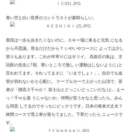
青い空と白い世界のコントラストが素晴らしい。
普段は一歩も歩きたくないのに、スキー場に来ると元気 になる
から不思議。滑るだけだから？ いやいやコースに よっては少し
登りもあります。これが年寄りにはキツイ。 高血圧の私は、主
治医の先生に｢朝、寒いところで激し い運動はしないように｣と
言われてます。それってまさに 「いまでしょ！」。自分でも血
管が切れないかと心配に。 ケーブルカーで上がった山頂で、若
者が「標高２千ｍか！ 富士山とどっこいどっこいだな｣と。えー
っ！千ｍも違 うじゃないか。仲間が笑うかなと思ったら、みん
な同意 してるのでそっちにビックリです。日本の将来大丈夫？
林間コースで雪上車が落ちてました。下界だったら ニュースで
す。