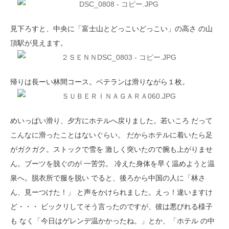
見下ろすと、中央に「富士山とどっこいどっこい」の高さ の山
頂駅が見えます。
帰りは長ーい林間コース。ベテランは滑りながら１枚。
めいっぱい滑り、夕方にホテルへ戻りました。若いころ だって
こんなに滑ったことはないぐらい。 だからホテルに着いたら足
がガクガク。ストックで雪を 激しく突いたので腕も上がりませ
ん。ブーツを脱ぐのが 一苦労。 冷えた身体を早く温めようと温
泉へ。脱衣所で服を脱い でると、後ろから中国の人に「林さ
ん、見ーつけた！」 と声をかけられました。えっ！違いますけ
ど・・・ ビックリしてそう言ったのですが、彼は悪びれる様子
も なく「今日はゲレンデ温かかったね。」とか、「ホテル の中