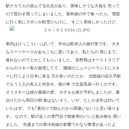
駅ナカで人の並んでる出店があり、美味しそうな大福を 売って
ので思わず買ってしまいました。新幹線の中で食 べたら、雪国
に行く前にズボンが粉雪だらけに。 すごく美味しかったけど、
車内はけっこういっぱいで、半分は欧米人の旅行客です。 大き
なスーツケースがあちこちに置いてあり、私たちの 席にまで。
座れないのでどかしてもらいました。 長野県はオーストラリア
からのスキー客が急増してて、 隣国のニュージーランドにスキ
ーに行くより日本に来る 方が多いのだとか。 北陸線の佐久平駅
でもう１人の友人と待合せ。彼の車 で志賀高原へ行くのです。
そうスキーは彼が最後の砦。 ホテルも彼が予約しましたが、素
泊りだから明日の朝 食はないそう。いや、たしか去年は付いて
いたはず。 でも｢素泊りで頼んだから間違いない｣と言い張りま
す。 なので、駅の近くの専門店で朝食用のパンと飲み物を 買い
ました。 先週までの寒冷前線の影響でかなり降雪があったよ