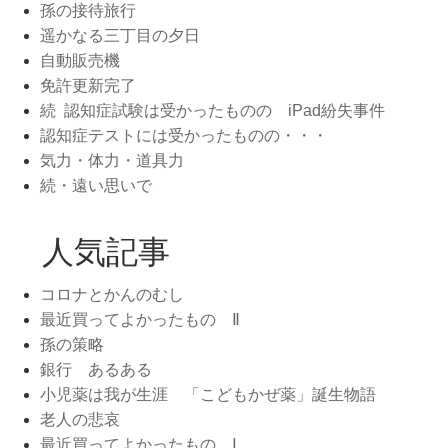
孫の接待旅行
遥かなる三丁目の夕日
自動販売機
免許更新完了
続 認知症試験は受かったものの iPad紛失事件
認知症テストには受かったものの・・・
気力・体力・道具力
続・遠い思いで
人気記事
コロナとかんのむし
最近買ってよかったもの Ⅱ
孫の策略
銀行 あるある
小児薬は我が生涯 「こどもかぜ薬」誕生物語
老人の悲哀
最近買ってよかったもの Ⅰ