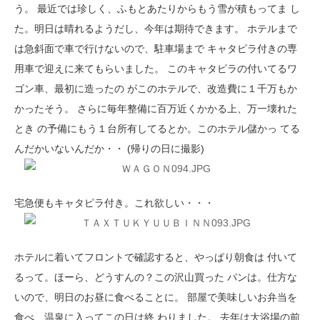
う。 最近では珍しく、ふもとあたりからもう雪が積もってま し
た。明日は晴れるようだし、今年は期待できます。 ホテルまで
は急斜面で車で行けないので、駐車場まで キャタピラ付きの専
用車で迎えに来てもらいました。 このキャタピラの付いてるワ
ゴン車、最初に造ったの がこのホテルで、改造費に１千万もか
かったそう。 さらに毎年整備に百万近くかかる上、万一壊れた
とき の予備にもう１台所有してるとか。このホテル儲かっ てる
んだかいないんだか・・ (帰りの日に撮影)
宅急便もキャタピラ付き。これ欲しい・・・
ホテルに着いてフロントで確認すると、やっぱり朝食は 付いて
るって。ほーら、どうすんの？この沢山買った パンは。仕方な
いので、明日のお昼に食べることに。 部屋で美味しいお弁当を
食べ、温泉に入ってこの日は終 わりました。 去年は大浴場の前