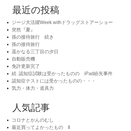
最近の投稿
ジージ大活躍Week withドラッグストアーショー
突然『夏』
孫の接待旅行 続き
孫の接待旅行
遥かなる三丁目の夕日
自動販売機
免許更新完了
続 認知症試験は受かったものの iPad紛失事件
認知症テストには受かったものの・・・
気力・体力・道具力
人気記事
コロナとかんのむし
最近買ってよかったもの Ⅱ