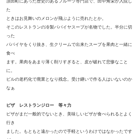
須田町にあった歴史のあるフルーツ専門店で、田中角栄が入院し
た
ときはお見舞いのメロンが飛ぶように売れたとか。
そこのレストランの冷製パパイヤスープが名物でした。半分に切
った
パパイヤをくり抜き、生クリームで出来たスープを果肉と一緒に
食べ
ます。果肉をあまり薄く削リすぎると、皮が破れて悲惨なこと
に。
ビルの老朽化で廃業となり残念。受け継いで作る人はいないのか
なぁ
ピザ レストランジロー 等々力
ピザがまだ一般的でないとき、美味しいピザが食べられるとよく
行き
ました。もともと遠かったので手軽というわけではなかったです