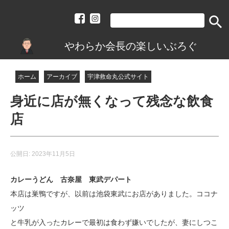
search
やわらか会長の楽しいぶろぐ
ホーム
アーカイブ
宇津救命丸公式サイト
身近に店が無くなって残念な飲食
店
公開日:
2023年11月5日
カレーうどん 古奈屋 東武デパート
本店は巣鴨ですが、以前は池袋東武にお店がありました。ココナ
ッツ
と牛乳が入ったカレーで最初は食わず嫌いでしたが、妻にしつこ