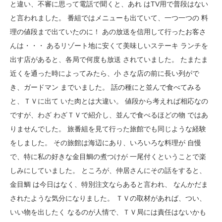
と違い、不審に思って電話で聞くと、あれ はTV用で普段はない
と言われました。 番組ではメニューも出ていて、一つ一つの 料
理の値段まで出ていたのに！ あの放送を信用して行ったお客さ
んは・・・ あるリゾート地に安くて美味しいステーキ ランチを
出す店があると、各局で何度も放送 されていました。 たまたま
近くを通った時によってみたら、小 さな店の前に長い列がで
き、ガードマン までいました。 話の種にと並んで食べてみる
と、ＴＶに出て いた肉とは大違い。 値段から考えれば相応なの
ですが、わざ わざＴＶで紹介し、並んで食べるほどの物 ではあ
りませんでした。 旅番組を見て行った旅館でも同じような経験
をしました。 その旅館は海辺にあり、いろいろな料理が 自慢
で、特に私の好きな金目鯛の煮つけが 一尾付くということで楽
しみにしていました。 ところが、仲居さんにその話をすると、
金目鯛 は今日はなく、特別注文ならあると言われ、 なんかだま
されたような気分になりました。 ＴＶの取材があれば、つい、
いい物を出したく なるのが人情で、ＴＶ局には責任はないかも