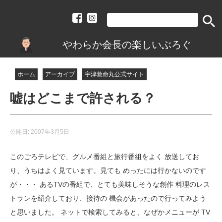
search
やわらか会長の楽しいぶろぐ
ホーム
アーカイブ
宇津救命丸公式サイト
嘘はどこまで許される？
公開日:
2007年3月5日
このごろテレビで、グルメ番組と旅行番組をよく 放送してお
り、うちはよく見ています。見ても めったには行かないのです
が・・・ あるTVの番組で、とても美味しそうな創作 料理のレス
トランを紹介しており、接待の 機会があったので行ってみよう
と思いました。 ネットで検索してみると、なぜかメニューが TV