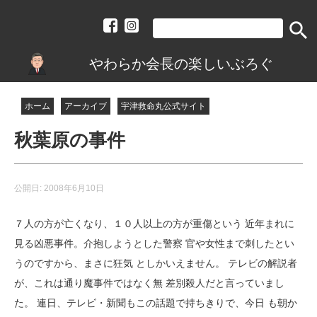
search
やわらか会長の楽しいぶろぐ
ホーム
アーカイブ
宇津救命丸公式サイト
秋葉原の事件
公開日:
2008年6月10日
７人の方が亡くなり、１０人以上の方が重傷という 近年まれに
見る凶悪事件。介抱しようとした警察 官や女性まで刺したとい
うのですから、まさに狂気 としかいえません。 テレビの解説者
が、これは通り魔事件ではなく無 差別殺人だと言っていまし
た。 連日、テレビ・新聞もこの話題で持ちきりで、今日 も朝か