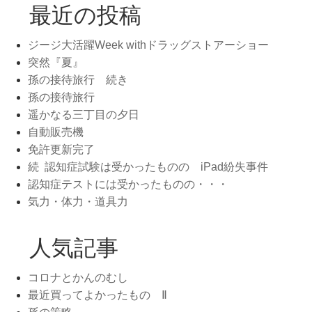
最近の投稿
ジージ大活躍Week withドラッグストアーショー
突然『夏』
孫の接待旅行 続き
孫の接待旅行
遥かなる三丁目の夕日
自動販売機
免許更新完了
続 認知症試験は受かったものの iPad紛失事件
認知症テストには受かったものの・・・
気力・体力・道具力
人気記事
コロナとかんのむし
最近買ってよかったもの Ⅱ