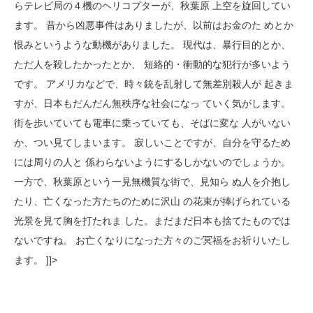
らテレビ局の４機のヘリコプターが、秋葉原 上空を旋回してい
ます。 昔から凶悪事件はありましたが、以前はお金のた めとか
恨みというような動機がありました。 現代は、暴行目的とか、
ただ人を殺したかったとか、 短絡的・衝動的な犯行が多いよう
です。 アメリカなどで、時々銃を乱射して無差別殺人が 起きま
すが、日本もだんだん無秩序な社会になっ ていく気がします。
街を歩いていても電車に乗っていても、そばに変な 人がいない
か、つい見てしまいます。 寂しいことですが、自分を守るため
には周りの人と 係わらないようにするしかないのでしょうか。
一方で、秋葉原という一見無機質な街で、見知ら ぬ人を介抱し
たり、亡くなった方たちのために沢山 の花束が捧げられている
光景を見て胸を打たれま した。まだまだ日本も捨てたものでは
ないですね。 お亡くなりになった方々のご冥福をお祈りいたし
ます。 ]]>