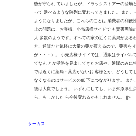
態が守られ ていましたが、ドラックストアーの登場
って 選べるような陳列に変わってきました。 また
ようになりましたが、これらのことは 消費者の利便
止の問題は、お客様、小売店様サイドで も賛否両論
大 多数のようです。すべての家の近くに薬局がある
方、通販だと気軽に大量の薬が買えるので、薬害を 
が・・・）。 小売店様サイドでは、通販はライバル
てなん とか活路を見出してきたお店や、通販のみに
では近くに薬局・薬店がないお 客様とか、どうして
なくなるのはサービスの低 下につながります。 ま
後は大変でしょう。 いずれにしても、いま舛添厚生
ら、もしかした ら今後変わるかもしれません。 ]]>
サーカス