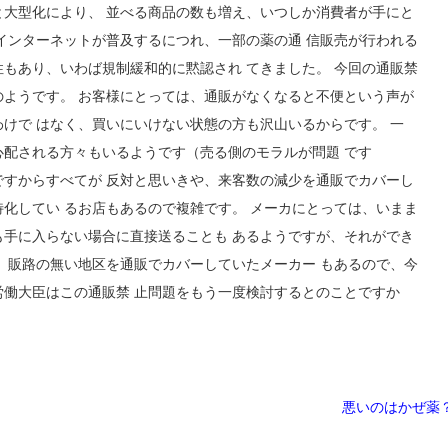
と大型化により、 並べる商品の数も増え、いつしか消費者が手にと
、インターネットが普及するにつれ、一部の薬の通 信販売が行われる
性もあり、いわば規制緩和的に黙認され てきました。 今回の通販禁
のようです。 お客様にとっては、通販がなくなると不便という声が
わけで はなく、買いにいけない状態の方も沢山いるからです。 一
心配される方々もいるようです（売る側のモラルが問題 です
ですからすべてが 反対と思いきや、来客数の減少を通販でカバーし
特化してい るお店もあるので複雑です。 メーカにとっては、いまま
も手に入らない場合に直接送ることも あるようですが、それができ
た、販路の無い地区を通販でカバーしていたメーカー もあるので、今
労働大臣はこの通販禁 止問題をもう一度検討するとのことですか
悪いのはかぜ薬