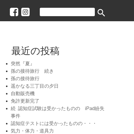
search
最近の投稿
突然『夏』
孫の接待旅行 続き
孫の接待旅行
遥かなる三丁目の夕日
自動販売機
免許更新完了
続 認知症試験は受かったものの iPad紛失
事件
認知症テストには受かったものの・・・
気力・体力・道具力