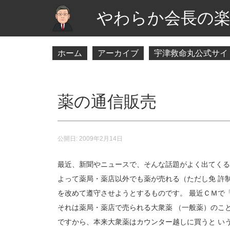
やわらか会長の楽
ホーム
アーカイブ
宇津救命丸公式サイ
薬の通信販売
公開日:
2009年2月14日
最近、新聞やニュースで、そんな話題がよく出てくる
よって薬局・薬店以外でも薬が売れる（ただし免 許
を改めて遵守させようとするものです。 最近ＣＭで
それは薬局・薬店で売られる大衆薬 （一般薬）のこ
ですから、本来大衆薬はカウンター越しに買うと い