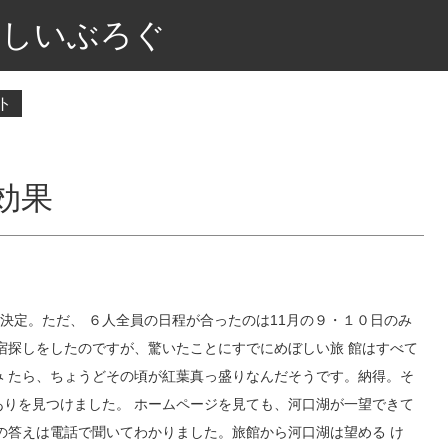
しいぶろぐ
ト
効果
決定。ただ、 ６人全員の日程が合ったのは11月の９・１０日のみ
に宿探しをしたのですが、驚いたことにすでにめぼしい旅 館はすべて
み たら、ちょうどその頃が紅葉真っ盛りなんだそうです。納得。そ
ありを見つけました。 ホームページを見ても、河口湖が一望できて
その答えは電話で聞いてわかりました。旅館から河口湖は望める け