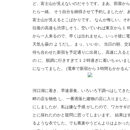
ど、富士山が見えないのだそうです。まあ、部屋から
たら一緒。 そう自分を納得させて予約しましたが、あ
富士山が見えるとこばかりです。 なんか悔しい。そ
往復の高速も渋滞しそう。空いていれば東京から１ 
から一人来るので、早くは出れません。いっそ彼に電
天気も曇の ようだし、まっ、いいか。 当日の朝、
待ち合わせた新宿を予定通りに出発し、高速に入ると
の に、順調に行きすぎて１２時過ぎに着いちゃいま
になってました。 (電車で新宿から３時間もかかるん
河口湖に着き、早速昼食。いろいろ下調べはしてきた
畔の店を物色 し、一番洒落た建物の店に入りました
にしましたが、私は嫌な予感 がしたので、ワカサギ
とに採れたのかと疑問に思ってしまいます。 結果は
るような衣でした。でも蕎麦やうどんよりはよかった