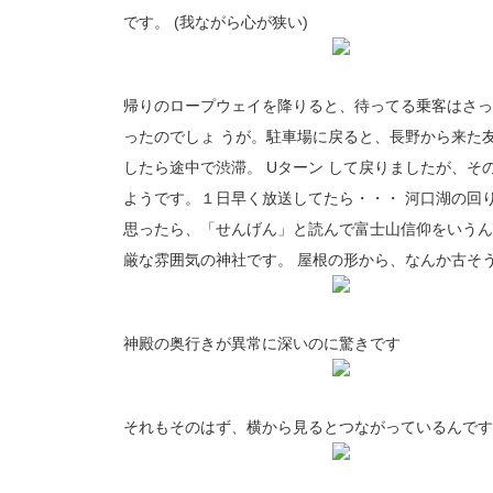
です。 (我ながら心が狭い)
帰りのロープウェイを降りると、待ってる乗客はさっ
ったのでしょ うが。駐車場に戻ると、長野から来た
したら途中で渋滞。 Uターン して戻りましたが、そ
ようです。１日早く放送してたら・・・ 河口湖の回
思ったら、「せんげん」と読んで富士山信仰をいうん
厳な雰囲気の神社です。 屋根の形から、なんか古そ
神殿の奥行きが異常に深いのに驚きです
それもそのはず、横から見るとつながっているんです