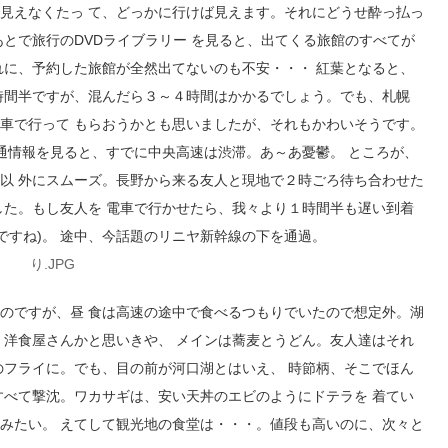
見えなくたっ て、どっかに行けば見えます。それにどうせ酔っ払っ
とで旅行のDVDライブラリー を見ると、出てくる旅館のすべてが
れに、予約した旅館が全然出てないのも不安・・・ 紅葉となると、
時間半ですが、混んだら３～４時間はかかるでしょう。でも、札幌
車で行って もらおうかとも思いましたが、それもかわいそうです。
交通情報を見ると、すでに中央高速は渋滞。あ～あ憂鬱。 ところが、
以 外にスムーズ。長野から来る友人と現地で２時ごろ待ち合わせた
した。もし友人を 電車で行かせたら、我々より１時間半も遅い到着
ですね)。 途中、今話題のリニヤ新幹線の下を通過。
のですが、昼 食は高速の途中で食べるつもりでいたので想定外。湖
。洋食屋さんかと思いきや、 メインは蕎麦とうどん。友人達はそれ
のフライに。でも、目の前が河口湖とはいえ、 時節柄、そこでほん
すべて撃沈。ワカサギは、安い天丼のエビのようにドテラを 着てい
みたい。 えてして観光地の食堂は・・・。値段も高いのに、次々と