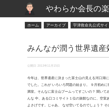
やわらか会長の楽
ホーム
アーカイブ
宇津救命丸公式サイ
みんなが潤う世界遺産
公開日:
2013年11月15日
今年は、世界遺産に決まった富士山の見える河口湖に
でした。これが いろいろ問題の始まり。 ９月初め
満室。そんなに富士山ブームってすごいの？ 聞いて
んな 中、ある口コミサイト１位の旅館なのに、空室
よさげです。じゃあ、 なぜ空いてるのでしょう？ 