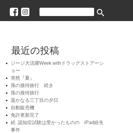
search
最近の投稿
ジージ大活躍Week withドラッグストアーシ
ョー
突然『夏』
孫の接待旅行 続き
孫の接待旅行
遥かなる三丁目の夕日
自動販売機
免許更新完了
続 認知症試験は受かったものの iPad紛失
事件