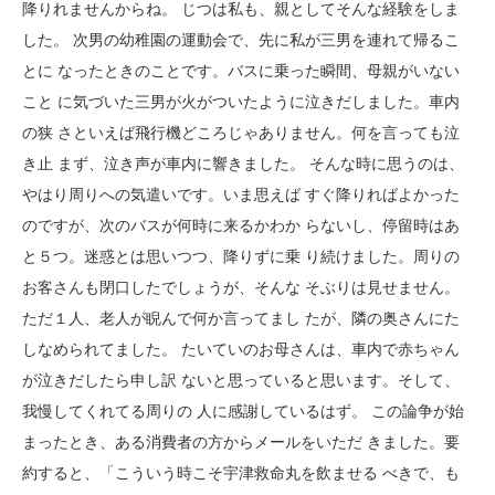
降りれませんからね。 じつは私も、親としてそんな経験をしま
した。 次男の幼稚園の運動会で、先に私が三男を連れて帰るこ
とに なったときのことです。バスに乗った瞬間、母親がいない
こと に気づいた三男が火がついたように泣きだしました。車内
の狭 さといえば飛行機どころじゃありません。何を言っても泣
き止 まず、泣き声が車内に響きました。 そんな時に思うのは、
やはり周りへの気遣いです。いま思えば すぐ降りればよかった
のですが、次のバスが何時に来るかわか らないし、停留時はあ
と５つ。迷惑とは思いつつ、降りずに乗 り続けました。周りの
お客さんも閉口したでしょうが、そんな そぶりは見せません。
ただ１人、老人が睨んで何か言ってまし たが、隣の奥さんにた
しなめられてました。 たいていのお母さんは、車内で赤ちゃん
が泣きだしたら申し訳 ないと思っていると思います。そして、
我慢してくれてる周りの 人に感謝しているはず。 この論争が始
まったとき、ある消費者の方からメールをいただ きました。要
約すると、「こういう時こそ宇津救命丸を飲ませる べきで、も