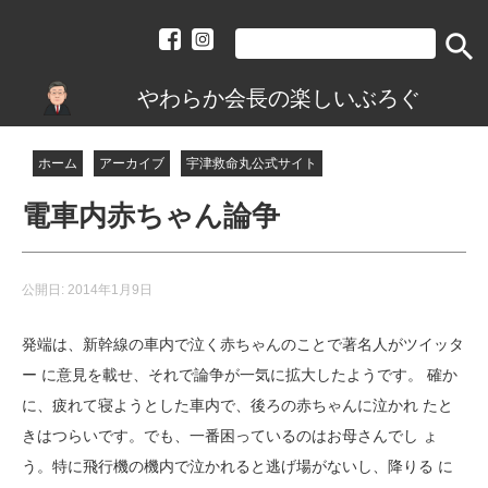
search
やわらか会長の楽しいぶろぐ
ホーム
アーカイブ
宇津救命丸公式サイト
電車内赤ちゃん論争
公開日:
2014年1月9日
発端は、新幹線の車内で泣く赤ちゃんのことで著名人がツイッタ
ー に意見を載せ、それで論争が一気に拡大したようです。 確か
に、疲れて寝ようとした車内で、後ろの赤ちゃんに泣かれ たと
きはつらいです。でも、一番困っているのはお母さんでし ょ
う。特に飛行機の機内で泣かれると逃げ場がないし、降りる に