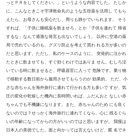
っとＰＲをしてください。」というような内容でした。 たしか
に、こんなときこそ宇津救命丸のような五疳薬を活用し てもら
えたら、お母さんも安心だし、周りも静かでいられます。 そう
すれば、「子供に睡眠薬を飲ませろ」とか「子供を連れて 帰省
するな」なんて過激な発言も出ないでしょう。 以外に空港の薬
局で売れているのも、グズリ防止を考えて買わ れる方が多いの
だと思います。ただし、私のケースのように、 突発的に泣かれ
たときに飲ませても、すぐ効くわけではありま せん。むしろ泣
いている時に飲ませると、呼吸器官に入って 危険です。乗り物
で移動する数日前から服用させてもらうのが 効果的。 ただ、小
さな赤ちゃんを海外旅行に連れて行かれる方も多いで すが、気
圧の変化や乾燥した機内に長時間いれば、ふだんおと なしい赤
ちゃんでも不機嫌になります。また、赤ちゃんのため にも良く
ないのでは？せっかく海外旅行に連れてくなら、心に 残るぐら
いの年齢になってからの方がいいのではと思いますが。 我慢は
日本人の美徳でした。面と向かっては言えないけど、匿 名でネ