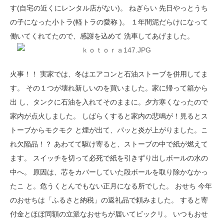
す(自宅の近くにレンタル店がない)。 ねぎらい 先日やっとうち
の子になった小トラ(軽トラの愛称 )。 １年間泥だらけになって
働いてくれてたので、感謝を込めて 洗車してあげました。
火事！！ 実家では、冬はエアコンと石油ストーブを併用してま
す。 その１つが壊れ新しいのを買いました。家に帰って箱から
出 し、タンクに石油を入れてそのままに。夕方寒くなったので
家内が点火しました。 しばらくすると家内の悲鳴が！見るとス
トーブからモクモク と煙が出て、パッと炎が上がりました。こ
れ欠陥品！？ あわてて駆け寄ると、ストーブの中で紙が燃えて
ます。 スイッチを切って必死で紙を引きずり出しボールの水の
中へ。 原因は、芯をカバーしていた段ボールを取り除かなかっ
たこ と。危うくとんでもない正月になる所でした。 おせち 今年
のおせちは「ふるさと納税」の返礼品で頼みました。 すると寄
付金とほぼ同額の立派なおせちが届いてビックリ。 いつもおせ