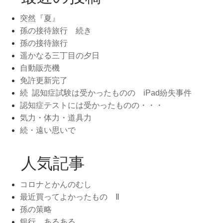
突然『夏』
孫の接待旅行 続き
孫の接待旅行
遥かなる三丁目の夕日
自動販売機
免許更新完了
続 認知症試験は受かったものの iPad紛失事件
認知症テストには受かったものの・・・
気力・体力・道具力
続・遠い思いで
人気記事
コロナとかんのむし
最近買ってよかったもの Ⅱ
孫の策略
銀行 あるある