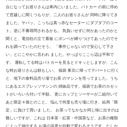
台になってお巡りさんは車内にいました。パトカー の前に停め
て窓越しに聞くつもりが、二人のお巡りさんが 同時に降りてき
ました。ヤバッ。こっちは真っ赤なセーター にダブダブのコー
ト。逆に不審尋問されるかも。 気負いせずに何かあったのかと
聞くと、電信柱の立て看板 にボンベが縛りつけてあったのでそ
れを調べていたのだそう。 「事件じゃないので安心して下さ
い」とにこやかに言われ ました。やっぱりここら辺は平和で
す。 運転してる時はパトカーを見るとドキッとしますが、こん
な時お巡りさんは頼もしい。 福袋 東京に帰ってデパートに行く
と、地下の食料品売り場でお茶 のマシンを売ってました。うち
にあるエスプレッソマシンの 姉妹品です。福袋でお茶のカセッ
トがいろいろ付いて半額。 更にカップとソーサーが二組付いて
あと限定４個とのこと。 悩んで何度も売り場に行き、結局「限
定」に負けて買いま した。 お茶ってなかなか同じ味に出すのは
難しいですが、これは 日本茶・紅茶・中国茶など、お茶の種類
によって抽出する お湯の温度が自動で変わるそうです。たしか