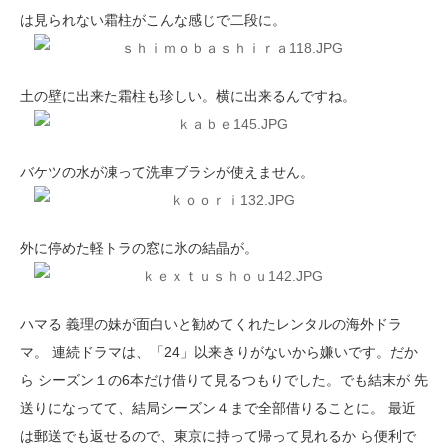
は見られない霜柱がこんな感じで二段に。
土の壁に出来た霜柱も珍しい。横に出来るんですね。
バケツの水が凍って洗車ブラシが使えません。
外に停めた軽トラの窓に氷の結晶が。
ハマる 義理の妹が面白いと勧めてくれたレンタルの海外ドラ
マ。 連続ドラマは、「24」以来きりがないから嫌いです。だか
ら シーズン１の6本だけ借りて見るつもりでした。でも結末が 先
送りになってて、結局シーズン４まで全部借りることに。 最近
は郵送でも返せるので、東京に持って帰って見れるか ら便利で