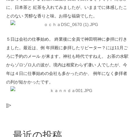
に、日本茶と 紅茶を入れてみましたが、いままでに体感したこ
とのない 芳醇な香りと味。お得な福袋でした。
５日は会社の仕事始め。 終業後に全員で神田明神に参拝に行き
ました。最近は、例 年拝殿に参拝したリピーター？には11月ご
ろに予約のメール が来ます。神社も時代ですねえ。 お茶の水駅
からゾロゾロ人の波が。境内は相変わらず凄い 人でしたが、今
年は４日に仕事始めの会社も多かったのか、 例年になく参拝者
の列が短かかったです。
]]>
最近の投稿