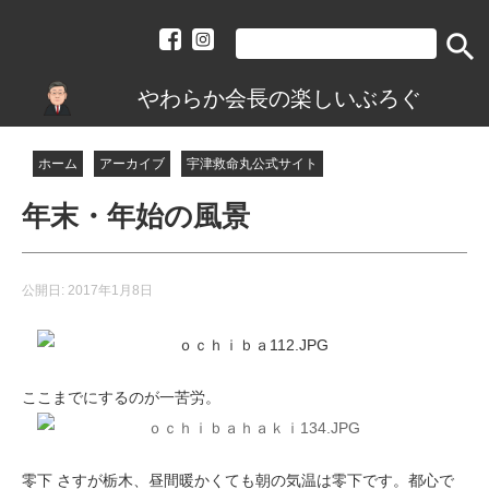
search
やわらか会長の楽しいぶろぐ
ホーム
アーカイブ
宇津救命丸公式サイト
年末・年始の風景
公開日:
2017年1月8日
ここまでにするのが一苦労。
零下 さすが栃木、昼間暖かくても朝の気温は零下です。都心で