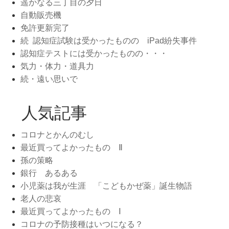
遥かなる三丁目の夕日
自動販売機
免許更新完了
続 認知症試験は受かったものの iPad紛失事件
認知症テストには受かったものの・・・
気力・体力・道具力
続・遠い思いで
人気記事
コロナとかんのむし
最近買ってよかったもの Ⅱ
孫の策略
銀行 あるある
小児薬は我が生涯 「こどもかぜ薬」誕生物語
老人の悲哀
最近買ってよかったもの Ⅰ
コロナの予防接種はいつになる？