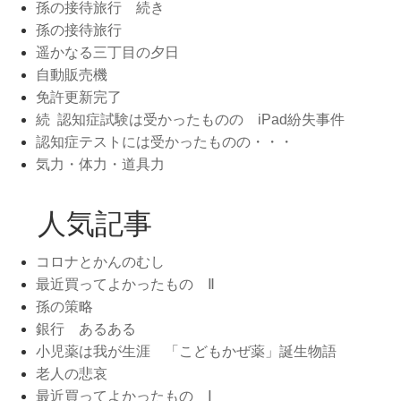
孫の接待旅行 続き
孫の接待旅行
遥かなる三丁目の夕日
自動販売機
免許更新完了
続 認知症試験は受かったものの iPad紛失事件
認知症テストには受かったものの・・・
気力・体力・道具力
人気記事
コロナとかんのむし
最近買ってよかったもの Ⅱ
孫の策略
銀行 あるある
小児薬は我が生涯 「こどもかぜ薬」誕生物語
老人の悲哀
最近買ってよかったもの Ⅰ