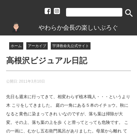
search
やわらか会長の楽しいぶろぐ
ホーム
アーカイブ
宇津救命丸公式サイト
高根沢ビジュアル日記
公開日:
2011年3月10日
先日も週末に行ってきて、相変わらず植木職人・・・というより
木 こりをしてきました。 庭の一角にある５本のイチョウ。秋に
なると黄色に染まってきれ いなのですが、落ち葉は掃除が大
変。その上、落ち葉の上を歩 くと滑ってとっても危険です。 こ
の一画に、むかし五右衛門風呂がありました。母屋から離れ て