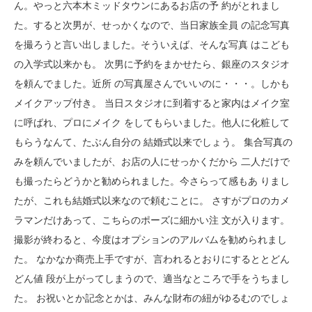
ん。やっと六本木ミッドタウンにあるお店の予 約がとれまし
た。すると次男が、せっかくなので、当日家族全員 の記念写真
を撮ろうと言い出しました。そういえば、そんな写真 はこども
の入学式以来かも。 次男に予約をまかせたら、銀座のスタジオ
を頼んでました。近所 の写真屋さんでいいのに・・・。しかも
メイクアップ付き。 当日スタジオに到着すると家内はメイク室
に呼ばれ、プロにメイク をしてもらいました。他人に化粧して
もらうなんて、たぶん自分の 結婚式以来でしょう。 集合写真の
みを頼んでいましたが、お店の人にせっかくだから 二人だけで
も撮ったらどうかと勧められました。今さらって感もあ りまし
たが、これも結婚式以来なので頼むことに。 さすがプロのカメ
ラマンだけあって、こちらのポーズに細かい注 文が入ります。
撮影が終わると、今度はオプションのアルバムを勧められまし
た。 なかなか商売上手ですが、言われるとおりにするととどん
どん値 段が上がってしまうので、適当なところで手をうちまし
た。 お祝いとか記念とかは、みんな財布の紐がゆるむのでしょ