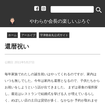
search
やわらか会長の楽しいぶろぐ
ホーム
アーカイブ
宇津救命丸公式サイト
還暦祝い
公開日:
2011年5月27日
毎年家族でわたしの誕生祝いはやってくれるのですが、家内は
いつも無しでした。今年は家内も還暦となるので、子供たちから
お祝いをしようという話が出てきました。 まずは昼食の場所探
し。最近はレストランで結婚式を挙げる人 が増えているらし
く、めぼしい店の土日は貸切が多く、なかなか 予約が取れませ