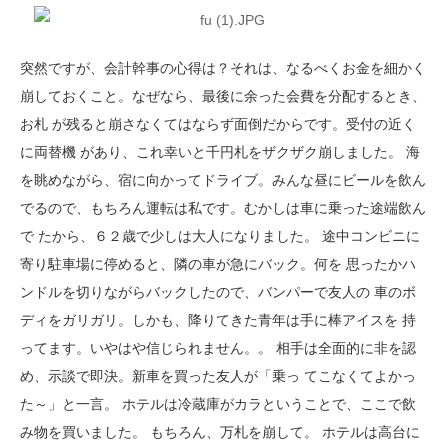
突然ですが、会計幹事の心得は？それは、なるべくお金を細かく
崩しておくこと。なぜなら、最後に余った会費を分配するとき、
お札 が残ると崩さなくてはならず面倒だからです。受付の近く
に両替機 があり、これ幸いと千円札をザクザク崩しました。 海
を眺めながら、宿に向かってドライブ。みんな昼にビールを飲ん
でるので、もちろん運転は私です。むかしは車に乗った途端飲ん
で たから、６２歳で少しは大人になりました。 途中コンビニに
寄り駐車場に停めると、隣の車が急にバック。何を 思ったかハ
ンドルを切りながらバックしたので、バンパーで友人の 車のボ
ディをガリガリ。しかも、降りてきた青年は手に棒アイスを 持
ってます。いやはや信じられません。。 相手は全面的に非を認
め、示談で即決。新車を買った友人が「乗っ てこなくてよかっ
た～」と一言。 ホテルは冷蔵庫がカラということで、ここで飲
み物を買いました。 もちろん、万札を崩して。 ホテルは高台に