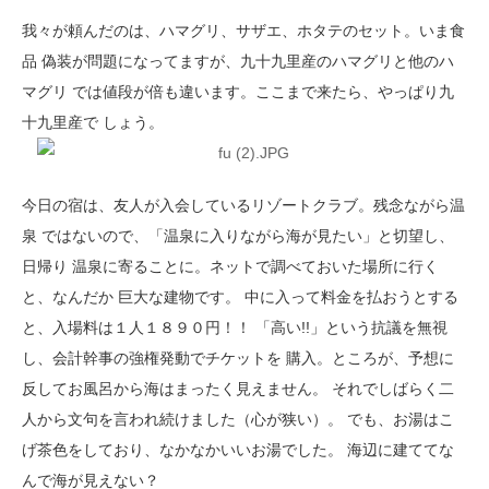
我々が頼んだのは、ハマグリ、サザエ、ホタテのセット。いま食
品 偽装が問題になってますが、九十九里産のハマグリと他のハ
マグリ では値段が倍も違います。ここまで来たら、やっぱり九
十九里産で しょう。
今日の宿は、友人が入会しているリゾートクラブ。残念ながら温
泉 ではないので、「温泉に入りながら海が見たい」と切望し、
日帰り 温泉に寄ることに。ネットで調べておいた場所に行く
と、なんだか 巨大な建物です。 中に入って料金を払おうとする
と、入場料は１人１８９０円！！ 「高い!!」という抗議を無視
し、会計幹事の強権発動でチケットを 購入。ところが、予想に
反してお風呂から海はまったく見えません。 それでしばらく二
人から文句を言われ続けました（心が狭い）。 でも、お湯はこ
げ茶色をしており、なかなかいいお湯でした。 海辺に建ててな
んで海が見えない？