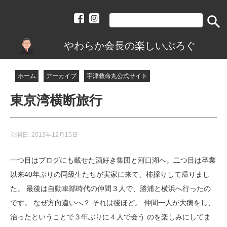
search
やわらか会長の楽しいぶろぐ
ホーム
アーカイブ
宇津救命丸公式サイト
東京湾横断旅行
公開日:
2013年12月15日
一つ目はブログにも載せた酒好き集団と河口湖へ。二つ目は卒業
以来40年ぶりの同級生たちが実家に来て、柿採りして帰りまし
た。 最後は自動車部時代の仲間３人で、勝浦と横浜へ行ったの
です。 なぜ方向違いへ？ それは後ほど。 仲間一人が大病をし、
治ったということで３年ぶりに４人で会う のを楽しみにしてま