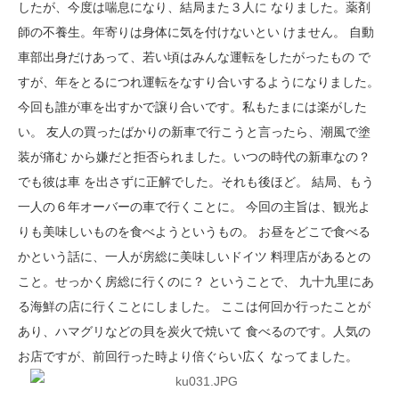
したが、今度は喘息になり、結局また３人に なりました。薬剤
師の不養生。年寄りは身体に気を付けないとい けません。 自動
車部出身だけあって、若い頃はみんな運転をしたがったもの で
すが、年をとるにつれ運転をなすり合いするようになりました。
今回も誰が車を出すかで譲り合いです。私もたまには楽がした
い。 友人の買ったばかりの新車で行こうと言ったら、潮風で塗
装が痛む から嫌だと拒否られました。いつの時代の新車なの？
でも彼は車 を出さずに正解でした。それも後ほど。 結局、もう
一人の６年オーバーの車で行くことに。 今回の主旨は、観光よ
りも美味しいものを食べようというもの。 お昼をどこで食べる
かという話に、一人が房総に美味しいドイツ 料理店があるとの
こと。せっかく房総に行くのに？ ということで、 九十九里にあ
る海鮮の店に行くことにしました。 ここは何回か行ったことが
あり、ハマグリなどの貝を炭火で焼いて 食べるのです。人気の
お店ですが、前回行った時より倍ぐらい広く なってました。