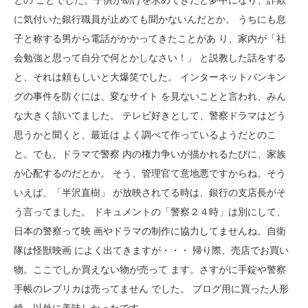
との ことでした。子供が助けを求めてきたと夢中になり、詐欺
に気付いた銀行職員が止めても聞かないんだとか。 うちにも息
子と称する男から電話がかかってきたことがあ り、家内が「社
会勉強と思って自分で何とかしなさい！」 と説教した話をする
と、それは頼もしいと大爆笑でした。 インターネットバンキン
グの事件を防ぐには、変なサイト を見ないことと言われ、みん
な大きく頷いてました。 テレビ好きとして、警察ドラマはどう
思うかと聞くと、最近は よく調べて作っているようだとのこ
と。でも、ドラマで警察 内の権力争いが描かれるたびに、家族
が心配するのだとか。 そう、管理官て意地悪ですからね。そう
いえば、「半沢直樹」 が放映されてる時は、銀行の支店長がそ
う言ってました。 ドキュメントの「警察２４時」は別にして、
日本の警察って映 画やドラマの制作に協力してませんね。自衛
隊は怪獣映画 によく出てきますが・・・ 帰り際、売店でお買い
物。ここでしか買えない物が売って ます。さすがに手錠や警察
手帳のレプリカは売ってません でした。 ブログ用に買った人形