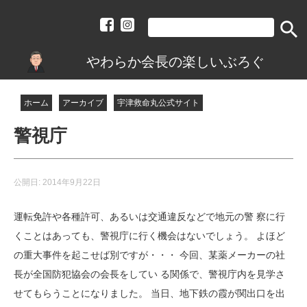
search
やわらか会長の楽しいぶろぐ
ホーム
アーカイブ
宇津救命丸公式サイト
警視庁
公開日:
2014年9月22日
運転免許や各種許可、あるいは交通違反などで地元の警 察に行
くことはあっても、警視庁に行く機会はないでしょう。 よほど
の重大事件を起こせば別ですが・・・ 今回、某薬メーカーの社
長が全国防犯協会の会長をしてい る関係で、警視庁内を見学さ
せてもらうことになりました。 当日、地下鉄の霞が関出口を出