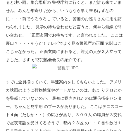
ると凄い雨。集合場所の 警視庁前に行くと、まだ誰も来ていま
せん。みんな年寄り だから、いつもなら早く来るはずなの
に・・・前でうろうろし ていると、警備のお巡りさんに用を訪
ねられました。 見学の待ち合わせだと言うと、何やら無線で問
い合わせ、 「正面玄関でお待ちです」と言われました。 ここは
裏口？・・・そうだ！テレビでよく見る警視庁の正面 玄関はこ
こじゃなかった。 正面玄関にまわると、迎えの人が３人立って
ました。さす が防犯協会会長の紹介です。
すでに全員揃っていて、早速案内をしてもらいました。 アメリ
カ映画のように荷物検査やゲートがないのは、あま りテロとか
を警戒していないのか。 最初に案内されたのは通信指令センタ
ー。ちゃんと見学用 のブースがありました。 ここはテニスコー
ト４面（たしか・・）の広さがあり、３００人 の職員が３交代
で昼夜電話を受けてるそうで、都内２３区 の１１０番件数は１