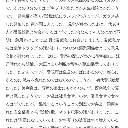
日５千件もあるそうです。 その中で緊急性のあるのは３分の２
で、あとの３分の１は ゴキブリが出たとか人生相談とかだそう
です。緊急度が高 い電話は机にランプがつきますが、ガラス越
しに緊迫した 声が聞こえました。 見学が終わったあと、代表４
人が警視総監とお会いするは ずでしたが(なんで４人なのかは不
明)、急用とのことで全 員で副総監にお会いしました。副総監か
らは危険ドラッグ の話があり、われわれ薬業関係者として意見
交換が行われ ました。 次に、警察の歴史がわかる資料館に。江
戸時代から明治、 大正と古い制服や資料が沢山展示してありま
した。たぶん ですが、警視庁は皇居のそばにあるので、都心に
あるのに 戦災を免れたのではないのでしょうか。 初代警視総監
だった川路利良は、薩摩の藩士にもかかわら ず、西南戦争で薩
摩と戦ったそうです。 お昼は社員食堂、いや、署員食堂で食べ
るはずでしたが、 混雑するということで別室でお弁当。同席さ
れた安全部長 から電話詐欺、ネット犯罪の話がありました。こ
れだけ問 題になっていても、お年寄りの被害は年々増えている